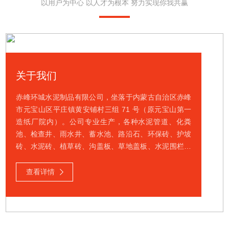
以用户为中心 以人才为根本 努力实现你我共赢
关于我们
赤峰环城水泥制品有限公司，坐落于内蒙古自治区赤峰
市元宝山区平庄镇黄安铺村三组 71 号（原元宝山第一
造纸厂院内）。公司专业生产，各种水泥管道、化粪
池、检查井、雨水井、蓄水池、路沿石、环保砖、护坡
砖、水泥砖、植草砖、沟盖板、草地盖板、水泥围栏等
定做各种水泥制品。公司在水泥制品制造与销售领域深
耕细作，拥有雄厚的技术实力和丰富的生产经验。水泥
查看详情
管道坚固耐用，为城市给排水系统的高效运行立下汗马
功劳。水泥化粪池设计科学，有效处理生活污水，为环
境保护贡献力量。检查井和雨水井精心打造，确保城市
排水系统畅通无阻。蓄水池则可根据不同需求进行定